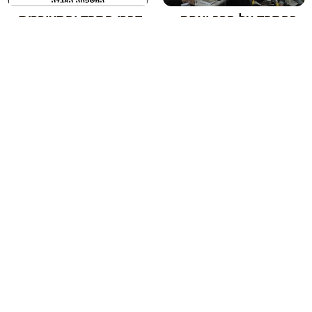
בהספד על הרב יצחק
דברי הספד והתעוררות
ב"ר שלמה מהצרי זצ"ל
ממו"ר – יום רביעי ו'
– ו' כסלו פ"ו
כסלו ברחובות
הקודם
הבא
עלון שורש המנהג בענייני ספירת העומר
פרק א במסכת אבות