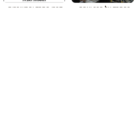
בהספד על הרב יצחק
דברי הספד והתעוררות
ב"ר שלמה מהצרי זצ"ל
ממו"ר – יום רביעי ו'
– ו' כסלו פ"ו
כסלו ברחובות
הקודם
הבא
הלכות אבילות בפורים
נעימת ארור המן / ברוך מרדכי