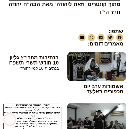
מתוך קונטריס 'וזאת ליהודה' מאת הבה"ח יהודה
חרזי הי"ו
שתפו:
מאמרים דומים:
בנתיבות מהרי"ץ גליון
10 חודש תשרי תשפ"ו
בנתיבות 10 למיילהורד
אשמורות ערב יום
הכפורים באלעד