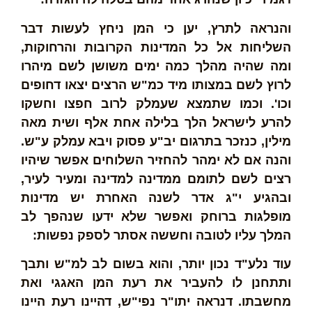
והנראה לתרץ, יען כי המן ניחץ לעשות דבר
השליחות אל כל המדינות הקרובות והרחוקות,
ומה שהיה מהלך כמה ימים משושן לשם מיהרו
לרוץ לשם במצותו מיד כמ"ש הרצים יצאו דחופים
וכו'. וכמו שתמצא שעמלק לרוב חפצו וחשקו
להרע לישראל הלך בלילה אחת אלף ושית מאה
מילין, כנזכר בתרגום יב"ע פסוק ויבא עמלק ע"ש.
והנה אם לא ימהר להחזיר השלוחים אפשר שיהיו
רצים לשם לתומם ממדינה למדינה ומעיר לעיר,
ובהגיע י"ג אדר לשנה האחרת יש מדינות
מופלגות ברוחק ואפשר שלא ידעו שנהפך לב
המלך עליו לטובה וחששה אסתר לספק נפשות:
עוד נלע"ד נכון יותר, והוא בשום לב למ"ש ותבך
ותתחנן לו להעביר את רעת המן האגגי ואת
מחשבתו. דנראה יתו"ר נפי"ש, דהיינו רעת היינו