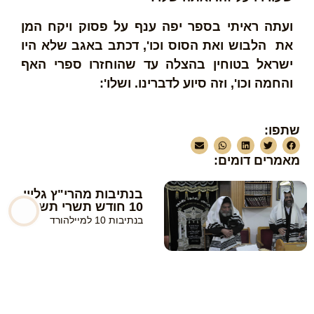
ועתה ראיתי בספר יפה ענף על פסוק ויקח המן
את הלבוש ואת הסוס וכו', דכתב באגב שלא היו
ישראל בטוחין בהצלה עד שהוחזרו ספרי האף
והחמה וכו', וזה סיוע לדברינו. ושלו':
שתפו:
מאמרים דומים:
בנתיבות מהרי"ץ גליון
10 חודש תשרי תשפ"ו
בנתיבות 10 למיילהורד
אשמורות ערב יום
הכפורים באלעד