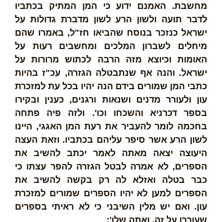
מחשבת. האמנם ידוע כי המן המתיק בכתביו
לדבר תועה ולשון הרע לשון מדברת גדולות על
ישראל כנזכר בנוסח שהביאו חז"ל, באמרו שהם
מיחלים לשברון המלכים ומחשבים רעות על
האומות וכיוצא מזה הרבה לכתוש מרורות על
ישראל. והנה אף שנתבטלה הגזרה, עכ"ז בהיות
כתבי המן שמורים בידם הנה יהיו בכל עת למזכרת
עון ולעורר מדנים ושנאות ורגנים, כענין ובקירו
בספר דכרניא והשכחו וכו'. ולזה פיה פתחה
בחכמה לומר להעביר את רעת המן האגגי, היינו
לשון הרע אשר סיפר עליהם בכתביו. וזאת העצה
היעוצה יצאה מאתה לאמר יכתב להשיב את
הספרים, לא אמרה לבטל הגזרה להפר עצתו כי
כבר בטלה ואזלא לה רק בקשה להשיב את
הספרים למען לא יהיו הספרים שמורים למזכרת
עון. ואם יש מלין השיבני כי לא ראיתי בספרים
שעוררו על זה. ואתה שלו':