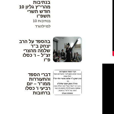
בנתיבות
מהרי"ץ גליון 10
חודש תשרי
תשפ"ו
בנתיבות 10
למיילהורד
בהספד על הרב
יצחק ב"ר
שלמה מהצרי
זצ"ל – ו' כסלו
פ"ו
דברי הספד
והתעוררות
ממו"ר – יום
רביעי ו' כסלו
ברחובות