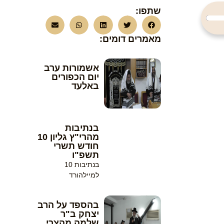
שתפו:
השתמש
במקש
מאמרים דומים:
למעלה/למטה
כדי
אשמורות ערב
להגביר
יום הכפורים
או
באלעד
להנמיך
עוצמת
שמע.
בנתיבות
מהרי"ץ גליון 10
חודש תשרי
תשפ"ו
בנתיבות 10
למיילהורד
בהספד על הרב
יצחק ב"ר
שלמה מהצרי