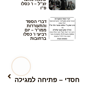
זצ"ל – ו' כסלו
פ"ו
דברי הספד
והתעוררות
ממו"ר – יום
רביעי ו' כסלו
ברחובות
הבא
חסדי – פתיחה למגילה