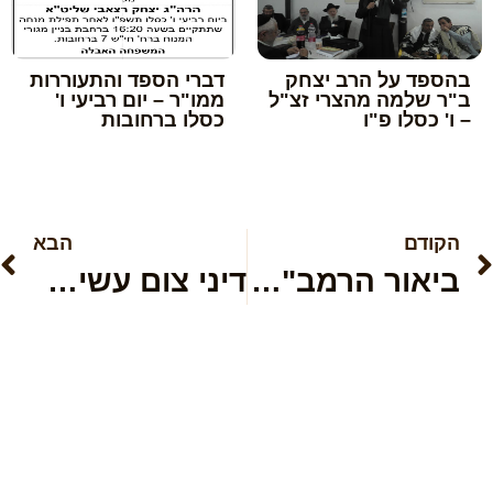
בהספד על הרב יצחק
דברי הספד והתעוררות
ב"ר שלמה מהצרי זצ"ל
ממו"ר – יום רביעי ו'
– ו' כסלו פ"ו
כסלו ברחובות
הקודם
הבא
ביאור הרמב"ם במטרת צום י"ז בתמוז
דיני צום עשירי בטבת – אם עדיף לברך על הלבנה במוצאי עשירי בטבת דווקא ולא לפני כן