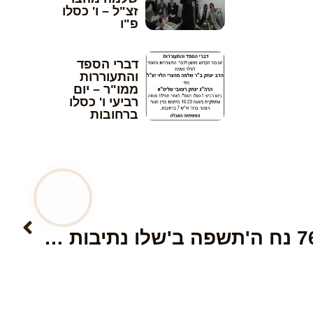
זצ"ל – ו' כסלו
פ"ו
דברי הספד
והתעוררות
ממו"ר – יום
רביעי ו' כסלו
ברחובות
הבא
שערי יצחק 391 761 נח ה'תשפה ב'שלו נתיבות מהרי"ץ