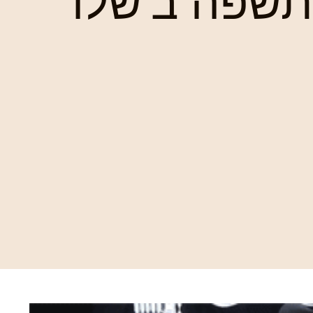
בראשית ה'תשפה ב'שלו