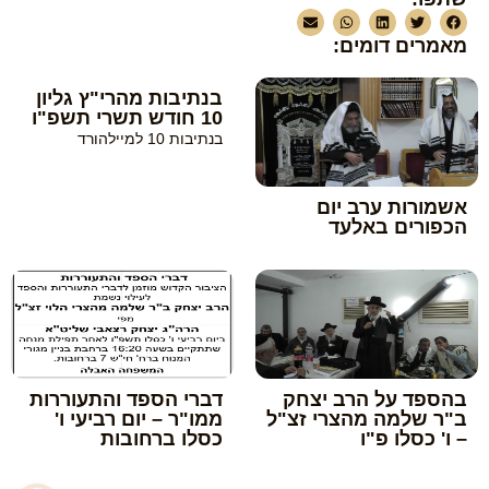
מאמרים דומים:
בנתיבות מהרי"ץ גליון
10 חודש תשרי תשפ"ו
בנתיבות 10 למיילהורד
אשמורות ערב יום
הכפורים באלעד
בהספד על הרב יצחק
דברי הספד והתעוררות
ב"ר שלמה מהצרי זצ"ל
ממו"ר – יום רביעי ו'
– ו' כסלו פ"ו
כסלו ברחובות