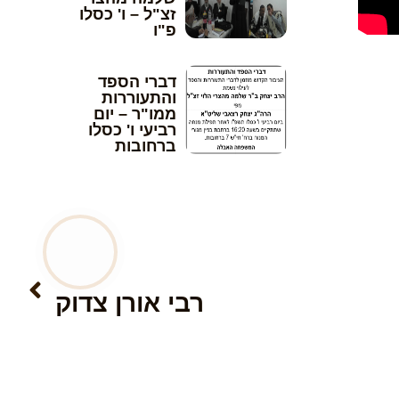
זצ"ל – ו' כסלו
פ"ו
דברי הספד
והתעוררות
ממו"ר – יום
רביעי ו' כסלו
ברחובות
הבא
רבי אורן צדוק