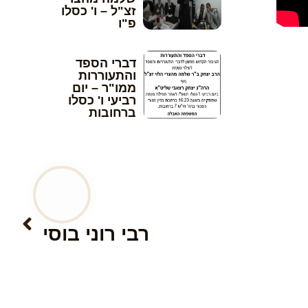
זצ"ל – ו' כסלו
פ"ו
דברי הספד
והתעוררות
ממו"ר – יום
רביעי ו' כסלו
ברחובות
הבא
רבי רוני בוסי