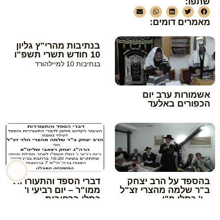
שתפו:
מאמרים דומים:
בנתיבות מהרי"ץ גליון
10 חודש תשרי תשפ"ו
בנתיבות 10 למיילהורד
אשמורות ערב יום
הכפורים באלעד
בהספד על הרב יצחק
דברי הספד והתעוררות
ב"ר שלמה מהצרי זצ"ל
ממו"ר – יום רביעי ו'
– ו' כסלו פ"ו
כסלו ברחובות