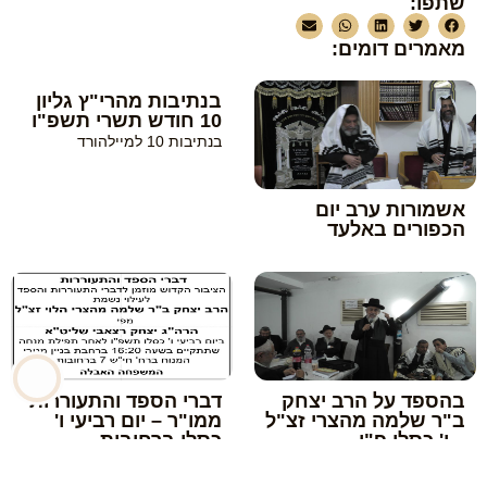
שתפו:
מאמרים דומים:
בנתיבות מהרי"ץ גליון
10 חודש תשרי תשפ"ו
בנתיבות 10 למיילהורד
אשמורות ערב יום
הכפורים באלעד
בהספד על הרב יצחק
דברי הספד והתעוררות
ב"ר שלמה מהצרי זצ"ל
ממו"ר – יום רביעי ו'
– ו' כסלו פ"ו
כסלו ברחובות