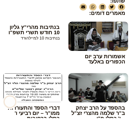
שתפו:
מאמרים דומים:
בנתיבות מהרי"ץ גליון
10 חודש תשרי תשפ"ו
בנתיבות 10 למיילהורד
אשמורות ערב יום
הכפורים באלעד
בהספד על הרב יצחק
דברי הספד והתעוררות
ב"ר שלמה מהצרי זצ"ל
ממו"ר – יום רביעי ו'
– ו' כסלו פ"ו
כסלו ברחובות