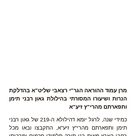
מרן עמוד ההוראה הגר"י רצאבי שליט"א בהדלקת
הנרות ושיעורו המסורתי בהילולת גאון רבני תימן
ותפארתם מהרי"ץ זיע"א
כמידי שנה, לרגל יומא דהילולא ה-219 של גאון רבני
תימן ותפארתם מהרי"ץ זיע"א, התקבצו ובאו מכל
רחבי הארץ מאות בני תורה תלמידי חכמים ומרביתי