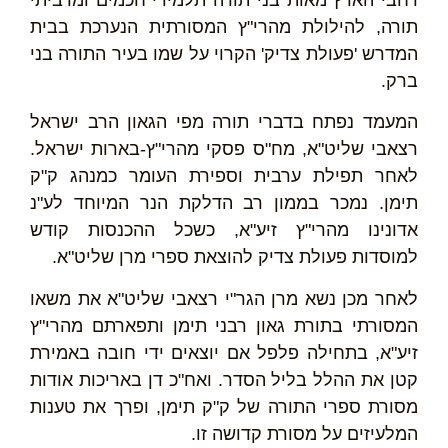
תורה, להילולת מהרי"ץ המסורתית הנערכת בבית
המדרש 'פעולת צדיק' הקרוי על שמו בעיר התורה בני
ברק.
המעמד נפתח בדברי תורה מפי הגאון הרב ישראל
רצאבי שליט"א, מח"ס פסקי מהרי"ץ-בארות ישראל.
לאחר תפילת ערבית וספירת העומר כמנהג ק"ק
תימן. נמכר בממון רב הדלקת הנר המיוחד לע"נ
אדונינו מהרי"ץ זיע"א, כשכל ההכנסות קודש
למוסדות פעולת צדיק להוצאת ספרי מרן שליט"א.
לאחר מכן נשא מרן הגר"י רצאבי שליט"א את משאו
המסורתי בתורת גאון רבני תימן ותפארתם מהרי"ץ
זיע"א, בתחילה פלפל אם יוצאים ידי חובה באמירת
קטן את ההלל בליל הסדר. ואח"כ דן באריכות אודות
מסורת ספרי התורה של ק"ק תימן, ופרך את טענות
המלעיזים על מסורת קדושה זו.