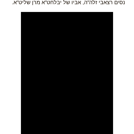
נסים רצאבי זלה"ה, אביו של יבלחט"א מרן שליט"א.