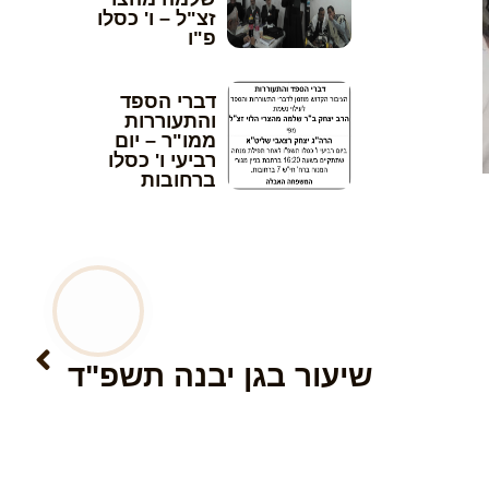
זצ"ל – ו' כסלו
פ"ו
דברי הספד
והתעוררות
ממו"ר – יום
רביעי ו' כסלו
ברחובות
הבא
שיעור בגן יבנה תשפ"ד