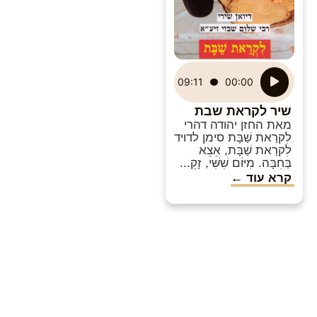
נגן
09:11
00:00
אודיו
שיר לקראת שבת
מאת החזן יהודה דהרי
לִקרַאת שַׁבָּת סימן לדויד
לִקרַאת שַׁבָּת, אֵצֵא
בְּחִבָּה. מִיּוֹם שִׁשִּׁי, זָקֵ...
קרא עוד ←